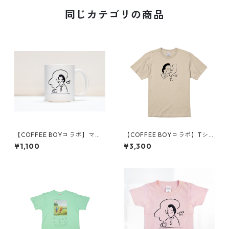
同じカテゴリの商品
【COFFEE BOYコラボ】マグ
【COFFEE BOYコラボ】Tシ
カップ
ャツ
¥1,100
¥3,300