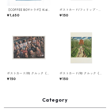
【COFFEE BOYコラボ】Kids
ポストカード/フィリップ・ハ
Tシャツ（ライトブルー）
ルスマン《官能的な死》
¥1,650
¥150
ポストカード/PJ クルック《映
ポストカード/PJ クルック《常
画館》
緑樹》
¥150
¥150
Category