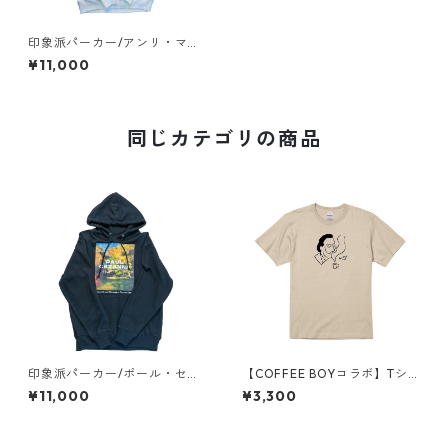
印象派パーカー/アンリ・マテ
ィス《ベル＝イルの花束》
¥11,000
同じカテゴリの商品
印象派パーカー/ポール・セザ
【COFFEE BOYコラボ】Tシ
ンヌ《林間の空き地》
ャツ
¥11,000
¥3,300