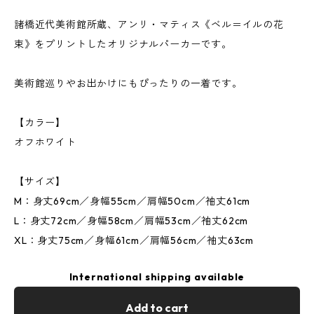
諸橋近代美術館所蔵、アンリ・マティス《ベル＝イルの花
束》をプリントしたオリジナルパーカーです。
美術館巡りやお出かけにもぴったりの一着です。
【カラー】
オフホワイト
【サイズ】
M：身丈69cm／身幅55cm／肩幅50cm／袖丈61cm
L：身丈72cm／身幅58cm／肩幅53cm／袖丈62cm
XL：身丈75cm／身幅61cm／肩幅56cm／袖丈63cm
International shipping available
Add to cart