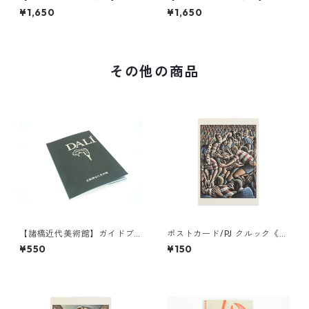
Tシャツ（ピンク）
Tシャツ（ライトブルー）
¥1,650
¥1,650
その他の商品
【諸橋近代美術館】ガイドブ
ポストカード/PJ クルック《チ
ック
ェリー アンド ホワイト》
¥550
¥150