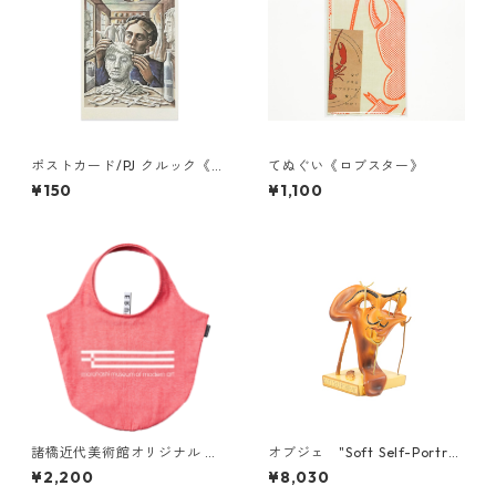
ポストカード/PJ クルック《紙
てぬぐい《ロブスター》
でできた女》
¥150
¥1,100
諸橋近代美術館オリジナル マ
オブジェ "Soft Self-Portrai
ルシェバッグ（レッド）
t''
¥2,200
¥8,030