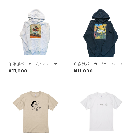
印象派パーカー/アンリ・マテ
印象派パーカー/ポール・セザ
ィス《ベル＝イルの花束》
ンヌ《林間の空き地》
¥11,000
¥11,000