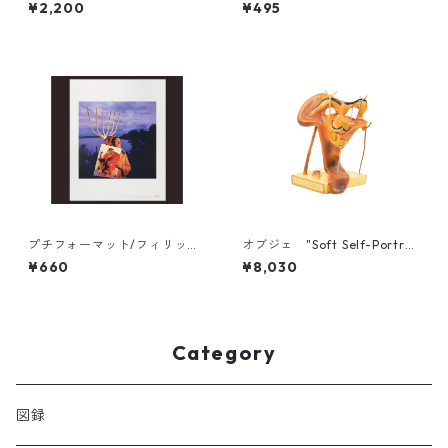
ロス付き/サイクロプス
帳（B柄）
¥2,200
¥495
プチフォーマット/フィリッ
オブジェ "Soft Self-Portrai
プ・ハルスマン《ポルトリガ
t''
¥660
¥8,030
ト》
Category
図録